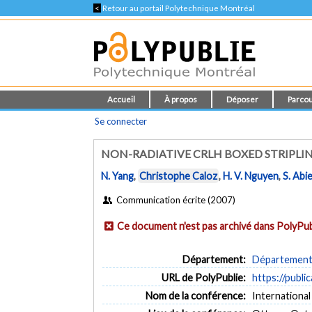
<
Retour au portail Polytechnique Montréal
Accueil
À propos
Déposer
Parcou
Se connecter
NON-RADIATIVE CRLH BOXED STRIPLI
N. Yang
,
Christophe Caloz
,
H. V. Nguyen
,
S. Abi
Communication écrite (2007)
Ce document n'est pas archivé dans PolyPub
Département:
Département 
URL de PolyPublie:
https://publi
Nom de la conférence:
Internationa