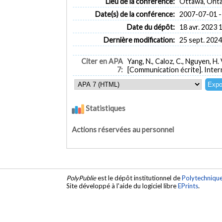
Lieu de la conférence:
Ottawa, Onta
Date(s) de la conférence:
2007-07-01 -
Date du dépôt:
18 avr. 2023 
Dernière modification:
25 sept. 2024
Citer en APA
Yang, N., Caloz, C., Nguyen, H. 
7:
[Communication écrite]. Inte
Statistiques
Actions réservées au personnel
PolyPublie
est le dépôt institutionnel de
Polytechniqu
Site développé à l'aide du logiciel libre
EPrints
.