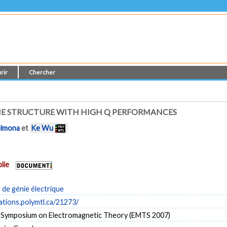
rir
Chercher
NE STRUCTURE WITH HIGH Q PERFORMANCES
elmona
et
Ke Wu
lie
de génie électrique
cations.polymtl.ca/21273/
l Symposium on Electromagnetic Theory (EMTS 2007)