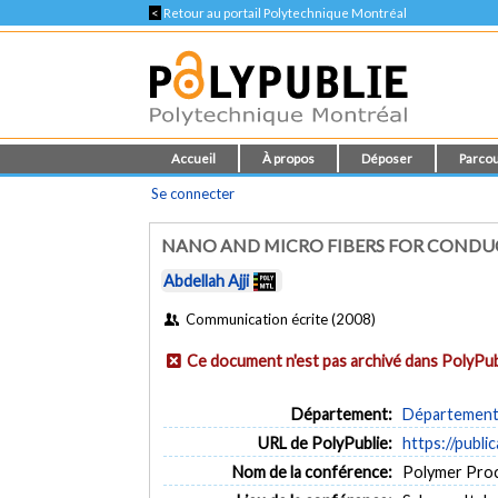
<
Retour au portail Polytechnique Montréal
Accueil
À propos
Déposer
Parcou
Se connecter
NANO AND MICRO FIBERS FOR CONDUC
Abdellah Ajji
Communication écrite (2008)
Ce document n'est pas archivé dans PolyPub
Département:
Département 
URL de PolyPublie:
https://publi
Nom de la conférence:
Polymer Proc