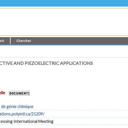
rir
Chercher
TIVE AND PIEZOELECTRIC APPLICATIONS
lie
de génie chimique
cations.polymtl.ca/21209/
essing International Meeting