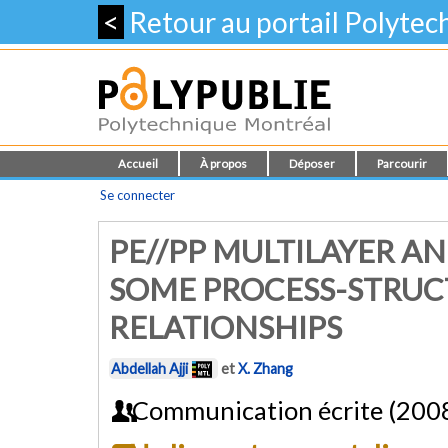
<
Retour au portail Polyte
Accueil
À propos
Déposer
Parcourir
Se connecter
PE//PP MULTILAYER A
SOME PROCESS-STRU
RELATIONSHIPS
Abdellah Ajji
et
X. Zhang
Communication écrite (200