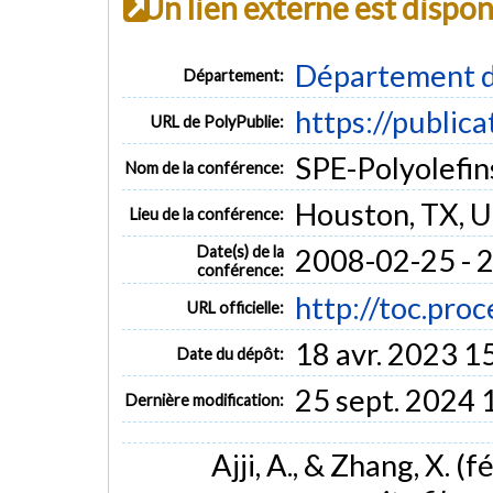
Un lien externe est dispo
Département d
Département:
https://public
URL de PolyPublie:
SPE-Polyolefin
Nom de la conférence:
Houston, TX, 
Lieu de la conférence:
Date(s) de la
2008-02-25 - 
conférence:
http://toc.pr
URL officielle:
18 avr. 2023 1
Date du dépôt:
25 sept. 2024 
Dernière modification:
Ajji, A., & Zhang, X. (