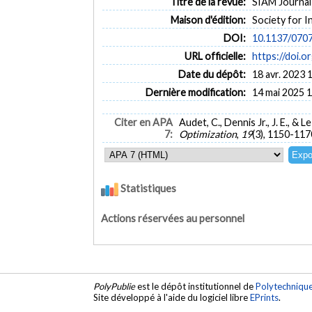
Titre de la revue:
SIAM Journal 
Maison d'édition:
Society for I
DOI:
10.1137/070
URL officielle:
https://doi.
Date du dépôt:
18 avr. 2023 
Dernière modification:
14 mai 2025 
Citer en APA
Audet, C., Dennis Jr., J. E., &
7:
Optimization
,
19
(3), 1150-117
Statistiques
Actions réservées au personnel
PolyPublie
est le dépôt institutionnel de
Polytechniqu
Site développé à l'aide du logiciel libre
EPrints
.