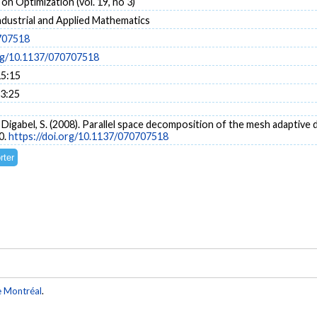
on Optimization (vol. 19, no 3)
ndustrial and Applied Mathematics
707518
org/10.1137/070707518
15:15
13:25
 Le Digabel, S. (2008). Parallel space decomposition of the mesh adaptive
0.
https://doi.org/10.1137/070707518
e Montréal
.