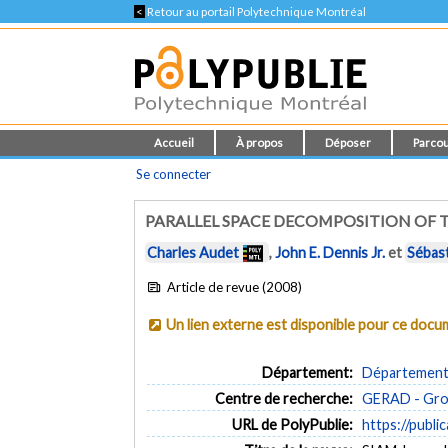
<
Retour au portail Polytechnique Montréal
Accueil
À propos
Déposer
Parcou
Se connecter
PARALLEL SPACE DECOMPOSITION OF 
Charles Audet
,
John E. Dennis Jr.
et
Sébast
Article de revue (2008)
Un lien externe est disponible pour ce doc
Département:
Département 
Centre de recherche:
GERAD - Grou
URL de PolyPublie:
https://publi