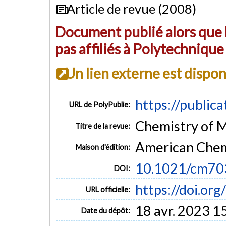
Article de revue (2008)
Document publié alors que l
pas affiliés à Polytechniqu
Un lien externe est dispo
https://public
URL de PolyPublie:
Chemistry of Ma
Titre de la revue:
American Chem
Maison d'édition:
10.1021/cm7
DOI:
https://doi.o
URL officielle:
18 avr. 2023 1
Date du dépôt: