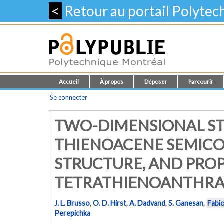
<
Retour au portail Polyte
Accueil
À propos
Déposer
Parcourir
Se connecter
TWO-DIMENSIONAL ST
THIENOACENE SEMICO
STRUCTURE, AND PROP
TETRATHIENOANTHRA
J. L. Brusso
,
O. D. Hirst
,
A. Dadvand
,
S. Ganesan
,
Fabio
Perepichka