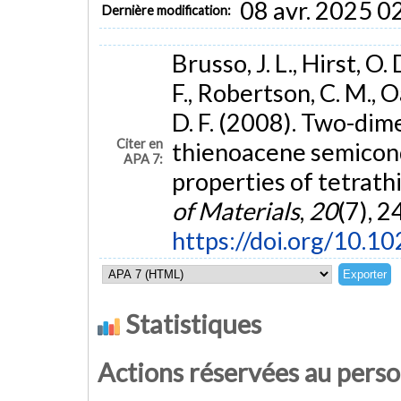
08 avr. 2025 0
Dernière modification:
Brusso, J. L., Hirst, O.
F., Robertson, C. M., O
D. F. (2008). Two-dim
Citer en
thienoacene semicond
APA 7:
properties of tetrat
of Materials
,
20
(7), 
https://doi.org/10.
Statistiques
Actions réservées au pers