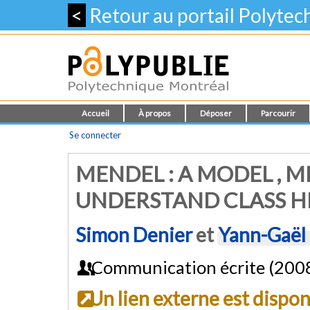
<
Retour au portail Polyte
Accueil
À propos
Déposer
Parcourir
Se connecter
MENDEL : A MODEL , M
UNDERSTAND CLASS H
Simon Denier
et
Yann-Gaël
Communication écrite (200
Un lien externe est dispo