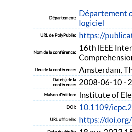
Département de
Département:
logiciel
https://public
URL de PolyPublie:
16th IEEE Inte
Nom de la conférence:
Comprehension
Amsterdam, Th
Lieu de la conférence:
Date(s) de la
2008-06-10 - 
conférence:
Institute of El
Maison d'édition:
10.1109/icpc.
DOI:
https://doi.or
URL officielle:
18 avr. 2023 1
Date du dépôt: