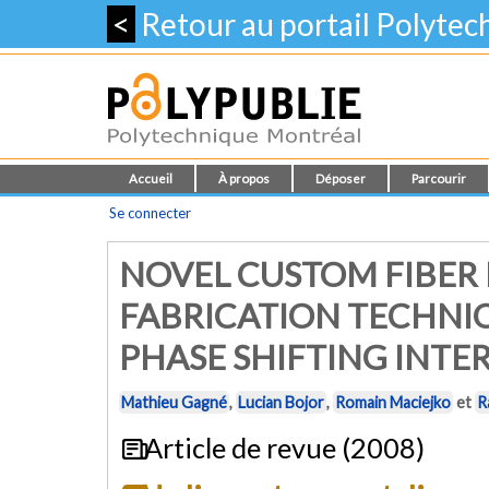
<
Retour au portail Polyte
Accueil
À propos
Déposer
Parcourir
Se connecter
NOVEL CUSTOM FIBER
FABRICATION TECHNI
PHASE SHIFTING INT
Mathieu Gagné
,
Lucian Bojor
,
Romain Maciejko
et
R
Article de revue (2008)