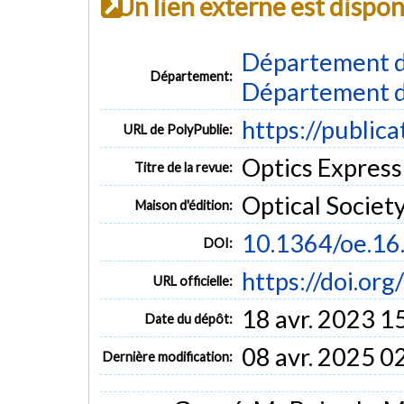
Un lien externe est dispo
Département d
Département:
Département d
https://public
URL de PolyPublie:
Optics Express 
Titre de la revue:
Optical Societ
Maison d'édition:
10.1364/oe.16
DOI:
https://doi.or
URL officielle:
18 avr. 2023 1
Date du dépôt:
08 avr. 2025 0
Dernière modification: