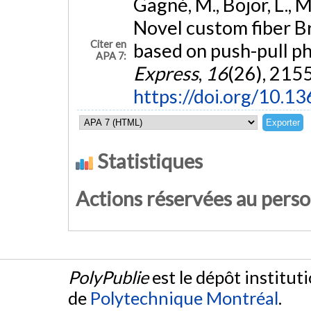
Gagné, M., Bojor, L., 
Novel custom fiber B
Citer en
based on push-pull ph
APA 7:
Express
,
16
(26), 215
https://doi.org/10.1
Statistiques
Actions réservées au pers
PolyPublie
est le dépôt institut
de
Polytechnique Montréal
.