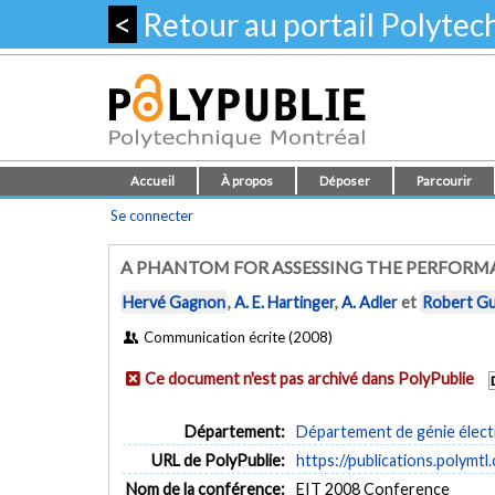
<
Retour au portail Polyte
Accueil
À propos
Déposer
Parcourir
Se connecter
A PHANTOM FOR ASSESSING THE PERFORMA
Hervé Gagnon
,
A. E. Hartinger
,
A. Adler
et
Robert G
Communication écrite (2008)
Ce document n'est pas archivé dans PolyPublie
Département:
Département de génie élect
URL de PolyPublie:
https://publications.polymtl
Nom de la conférence:
EIT 2008 Conference