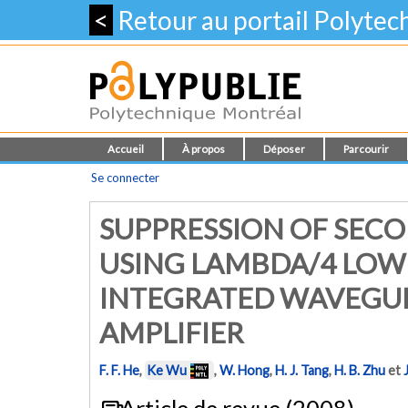
<
Retour au portail Polyte
Accueil
À propos
Déposer
Parcourir
Se connecter
SUPPRESSION OF SEC
USING LAMBDA/4 LOW
INTEGRATED WAVEGUID
AMPLIFIER
F. F. He
,
Ke Wu
,
W. Hong
,
H. J. Tang
,
H. B. Zhu
et
Article de revue (2008)