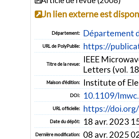
Un lien externe est dispo
Département d
Département:
https://public
URL de PolyPublie:
IEEE Microwav
Titre de la revue:
Letters (vol. 18
Institute of El
Maison d'édition:
10.1109/lmwc
DOI:
https://doi.o
URL officielle:
18 avr. 2023 1
Date du dépôt:
08 avr. 2025 0
Dernière modification: