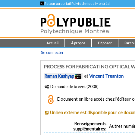
<
Retour au portail Polytechnique Montréal
Accueil
À propos
Déposer
Parcou
Se connecter
PROCESS FOR FABRICATING OPTICAL 
Raman Kashyap
et
Vincent Treanton
Demande de brevet (2008)
Document en libre accès chez l'éditeur of
Un lien externe est disponible pour ce doc
Renseignements
Autres numé
supplémentaires: