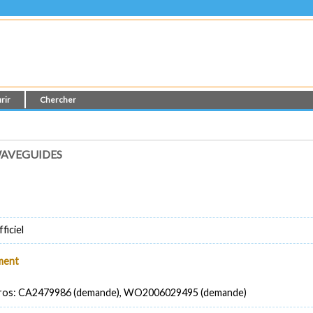
rir
Chercher
WAVEGUIDES
ficiel
ument
ros: CA2479986 (demande), WO2006029495 (demande)