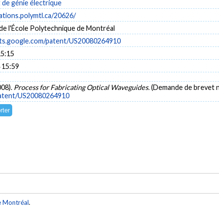
de génie électrique
cations.polymtl.ca/20626/
de l'École Polytechnique de Montréal
nts.google.com/patent/US20080264910
15:15
 15:59
008).
Process for Fabricating Optical Waveguides.
(Demande de brevet 
/patent/US20080264910
e Montréal
.