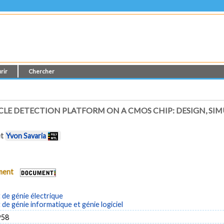
rir
Chercher
CLE DETECTION PLATFORM ON A CMOS CHIP: DESIGN, SI
et
Yvon Savaria
ument
de génie électrique
e génie informatique et génie logiciel
958