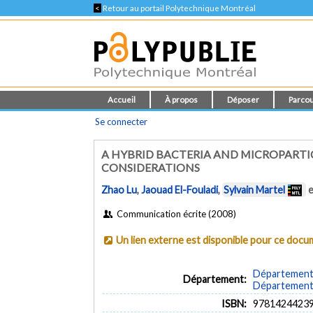
<
Retour au portail Polytechnique Montréal
Accueil
À propos
Déposer
Parcou
Se connecter
A HYBRID BACTERIA AND MICROPARTI
CONSIDERATIONS
Zhao Lu
,
Jaouad El-Fouladi
,
Sylvain Martel
Communication écrite (2008)
Un lien externe est disponible pour ce doc
Département 
Département:
Département d
ISBN:
9781424423