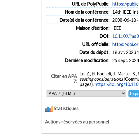
URL de PolyPublie:
https://publi
Nom de la conférence:
14th IEEE In
Date(s) de la conférence:
2008-06-18 -
Maison d'édition:
IEEE
DOI:
10.1109/ims
URL officielle:
https://doi.
Date du dépôt:
18 avr. 2023 
Dernière modification:
25 sept. 2024
Lu, Z., El-Fouladi, J., Martel, S.,
Citer en APA
testing considerations
[Commun
7:
pages).
https://doi.org/10.1
Statistiques
Actions réservées au personnel