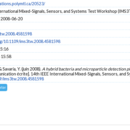
cations.polymtl.ca/20523/
ternational Mixed-Signals, Sensors, and Systems Test Workshop (IMS
 2008-06-20
3tw.2008.4581598
org/10.1109/ims3tw.2008.4581598
15:16
 15:58
 & Savaria, Y. (juin 2008).
A hybrid bacteria and microparticle detection p
ication écrite]. 14th IEEE International Mixed-Signals, Sensors, an
109/ims3tw.2008.4581598