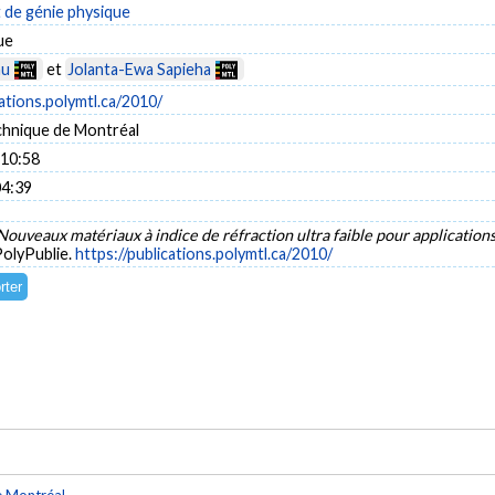
de génie physique
ue
nu
et
Jolanta-Ewa Sapieha
cations.polymtl.ca/2010/
chnique de Montréal
 10:58
04:39
Nouveaux matériaux à indice de réfraction ultra faible pour applicatio
PolyPublie.
https://publications.polymtl.ca/2010/