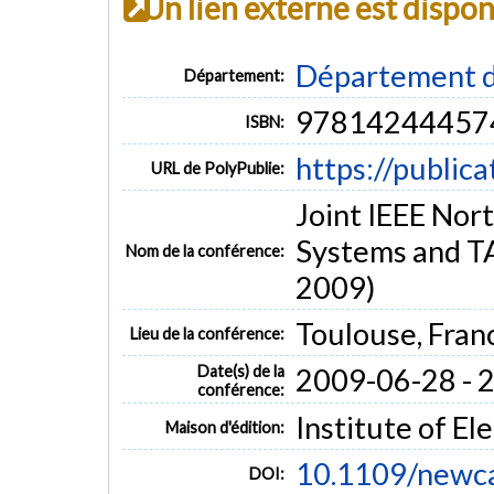
Un lien externe est dispo
Département d
Département:
97814244457
ISBN:
https://public
URL de PolyPublie:
Joint IEEE Nor
Systems and 
Nom de la conférence:
2009)
Toulouse, Fran
Lieu de la conférence:
Date(s) de la
2009-06-28 - 
conférence:
Institute of El
Maison d'édition:
10.1109/newc
DOI: