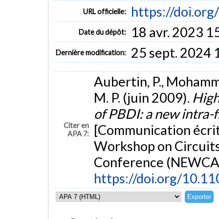
https://doi.o
URL officielle:
18 avr. 2023 1
Date du dépôt:
25 sept. 2024 
Dernière modification:
Aubertin, P., Mohammadi
M. P. (juin 2009).
High
of PBDI: a new intra-
Citer en
[Communication écrite
APA 7:
Workshop on Circuit
Conference (NEWCAS-
https://doi.org/10.