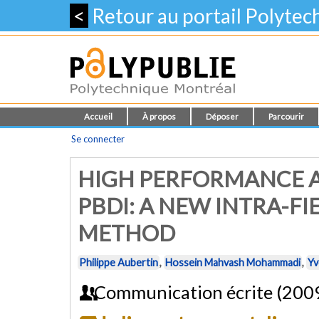
<
Retour au portail Polyte
Accueil
À propos
Déposer
Parcourir
Se connecter
HIGH PERFORMANCE A
PBDI: A NEW INTRA-F
METHOD
Philippe Aubertin
,
Hossein Mahvash Mohammadi
,
Yv
Communication écrite (200