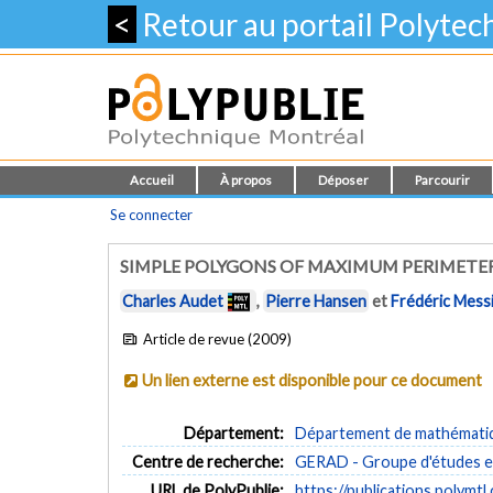
<
Retour au portail Polyte
Accueil
À propos
Déposer
Parcourir
Se connecter
SIMPLE POLYGONS OF MAXIMUM PERIMETER
Charles Audet
,
Pierre Hansen
et
Frédéric Mess
Article de revue (2009)
Un lien externe est disponible pour ce document
Département:
Département de mathématiqu
Centre de recherche:
GERAD - Groupe d'études et
URL de PolyPublie:
https://publications.polymtl