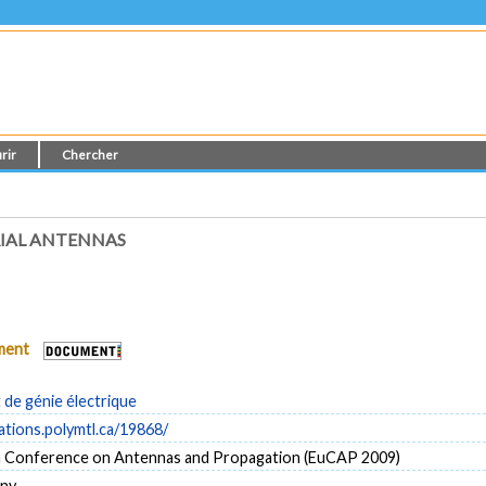
rir
Chercher
IAL ANTENNAS
ument
de génie électrique
cations.polymtl.ca/19868/
 Conference on Antennas and Propagation (EuCAP 2009)
any