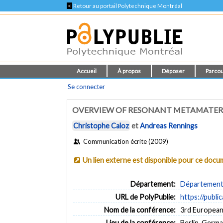
<
Retour au portail Polytechnique Montréal
Accueil
À propos
Déposer
Parcou
Se connecter
OVERVIEW OF RESONANT METAMATER
Christophe Caloz
et
Andreas Rennings
Communication écrite (2009)
Un lien externe est disponible pour ce doc
Département:
Département 
URL de PolyPublie:
https://publi
Nom de la conférence:
3rd European
Lieu de la conférence:
Berlin, Germ