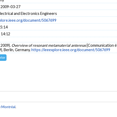
 2009-03-27
Electrical and Electronics Engineers
xplore.ieee.org/document/5067699
15:14
 14:12
s 2009).
Overview of resonant metamaterial antennas
[Communication é
, Berlin, Germany.
https://ieeexplore.ieee.org/document/5067699
e Montréal
.