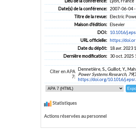
Lieu de la conférence:
Lyon, France
Date(s) de la conférence:
2007-06-04 -
Titre de la revue:
Electric Powe
Maison d'édition:
Elsevier
DOI:
10.1016/j.eps
URL officielle:
https://doi.o
Date du dépôt:
18 avr. 2023 
Dernière modification:
30 oct. 2025 
Dennetière, S., Guillot, Y., M
Citer en APA
Power Systems Research
,
79
(
7:
https://doi.org/10.1016/j.eps
Statistiques
Actions réservées au personnel