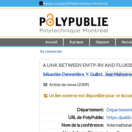
<
Retour au portail Polytechnique Montréal
Accueil
À propos
Déposer
Parcou
Se connecter
A LINK BETWEEN EMTP-RV AND FLUX3
Sébastien Dennetière
,
Y. Guillot
,
Jean Mahsered
Article de revue (2009)
Un lien externe est disponible pour ce doc
Département:
Département 
URL de PolyPublie:
https://publi
Nom de la conférence:
Internationa