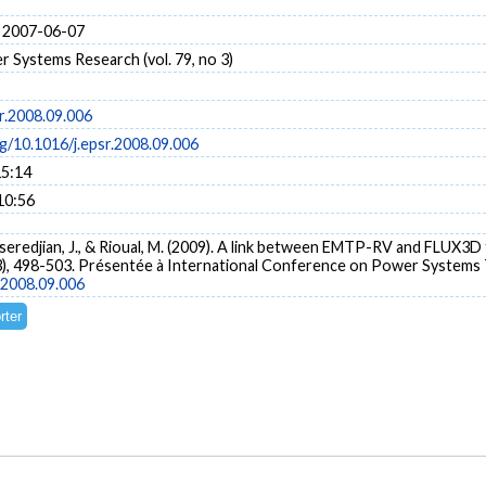
 2007-06-07
r Systems Research (vol. 79, no 3)
r.2008.09.006
rg/10.1016/j.epsr.2008.09.006
15:14
10:56
ahseredjian, J., & Rioual, M. (2009). A link between EMTP-RV and FLUX3
3), 498-503. Présentée à International Conference on Power Systems T
r.2008.09.006