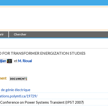
rir
Chercher
D FOR TRANSFORMER ENERGIZATION STUDIES
jian
et
M. Rioual
ument
de génie électrique
cations.polymtl.ca/19729/
l Conference on Power Systems Transient (IPST 2007)