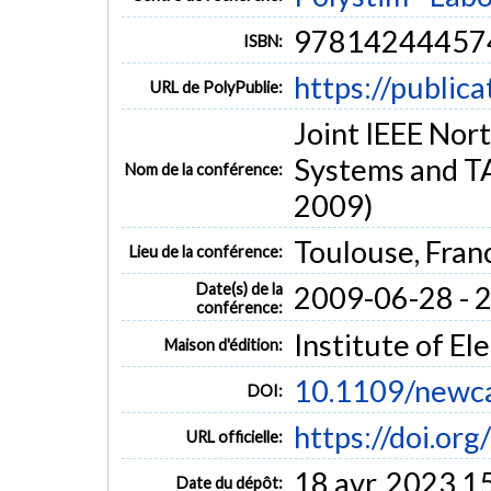
97814244457
ISBN:
https://public
URL de PolyPublie:
Joint IEEE Nor
Systems and 
Nom de la conférence:
2009)
Toulouse, Fran
Lieu de la conférence:
Date(s) de la
2009-06-28 - 
conférence:
Institute of El
Maison d'édition:
10.1109/newc
DOI:
https://doi.o
URL officielle:
18 avr. 2023 1
Date du dépôt: