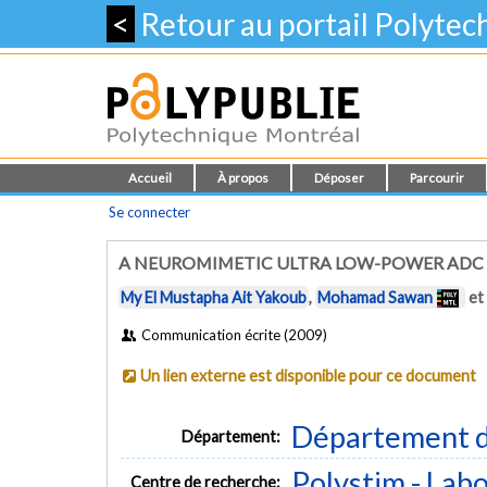
<
Retour au portail Polyte
Accueil
À propos
Déposer
Parcourir
Se connecter
A NEUROMIMETIC ULTRA LOW-POWER ADC 
My El Mustapha Ait Yakoub
,
Mohamad Sawan
et
Communication écrite (2009)
Un lien externe est disponible pour ce document
Département d
Département:
Polystim - Lab
Centre de recherche: