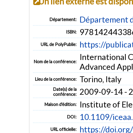
Un lien externe est dispo
Département d
Département:
97814244338
ISBN:
https://public
URL de PolyPublie:
International 
Nom de la conférence:
Advanced Appl
Torino, Italy
Lieu de la conférence:
Date(s) de la
2009-09-14 - 
conférence:
Institute of El
Maison d'édition:
10.1109/iceaa
DOI:
https://doi.or
URL officielle: