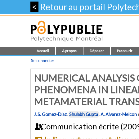
<
Retour au portail Polyte
Accueil
À propos
Déposer
Parcourir
Se connecter
NUMERICAL ANALYSIS 
PHENOMENA IN LINEA
METAMATERIAL TRANS
J. S. Gomez-Diaz
,
Shulabh Gupta
,
A. Alvarez-Melcon
Communication écrite (200