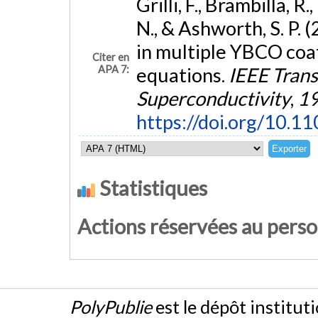
Grilli, F., Brambilla, R.,
N., & Ashworth, S. P. 
in multiple YBCO coa
Citer en
APA 7:
equations.
IEEE Trans
Superconductivity
,
1
https://doi.org/10.
Statistiques
Actions réservées au pers
PolyPublie
est le dépôt institut