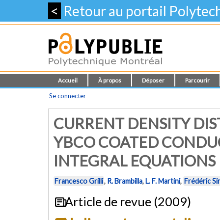
<
Retour au portail Polyte
Accueil
À propos
Déposer
Parcourir
Se connecter
CURRENT DENSITY DIS
YBCO COATED CONDU
INTEGRAL EQUATIONS
Francesco Grilli
,
R. Brambilla
,
L. F. Martini
,
Frédéric Si
Article de revue (2009)