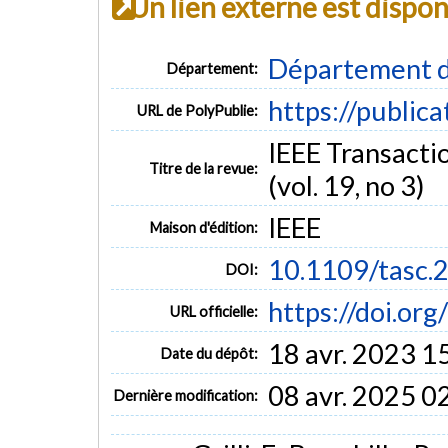
Un lien externe est dispo
Département d
Département:
https://public
URL de PolyPublie:
IEEE Transacti
Titre de la revue:
(vol. 19, no 3)
IEEE
Maison d'édition:
10.1109/tasc.
DOI:
https://doi.or
URL officielle:
18 avr. 2023 1
Date du dépôt:
08 avr. 2025 0
Dernière modification: