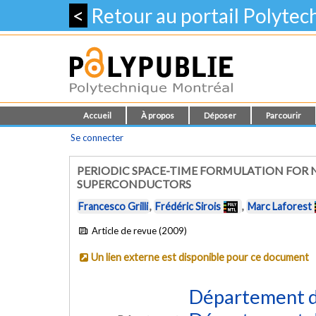
<
Retour au portail Polyte
Accueil
À propos
Déposer
Parcourir
Se connecter
PERIODIC SPACE-TIME FORMULATION FOR 
SUPERCONDUCTORS
Francesco Grilli
,
Frédéric Sirois
,
Marc Laforest
Article de revue (2009)
Un lien externe est disponible pour ce document
Département d