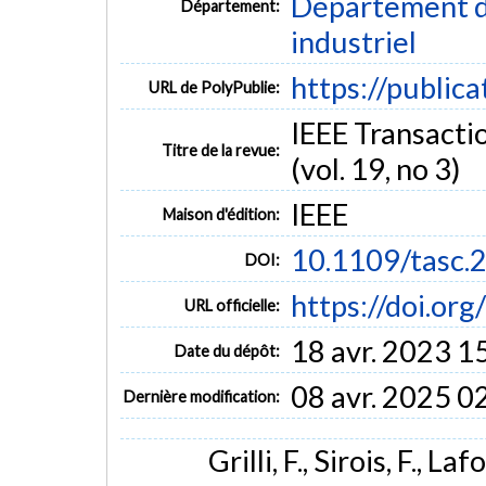
Département d
Département:
industriel
https://public
URL de PolyPublie:
IEEE Transacti
Titre de la revue:
(vol. 19, no 3)
IEEE
Maison d'édition:
10.1109/tasc.
DOI:
https://doi.or
URL officielle:
18 avr. 2023 1
Date du dépôt:
08 avr. 2025 0
Dernière modification:
Grilli, F., Sirois, F., L