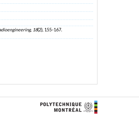
adioengineering
,
18
(2), 155-167.