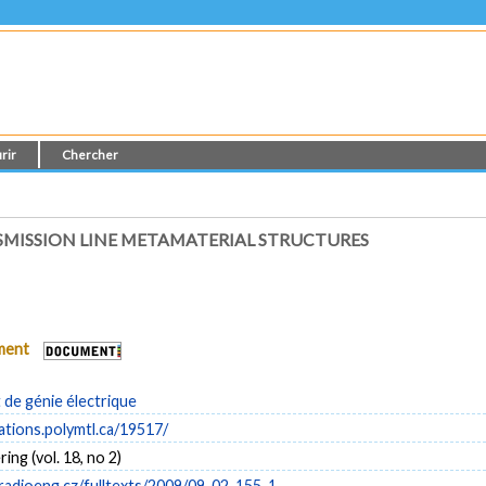
rir
Chercher
SMISSION LINE METAMATERIAL STRUCTURES
ument
de génie électrique
cations.polymtl.ca/19517/
ing (vol. 18, no 2)
adioeng.cz/fulltexts/2009/09_02_155_1...