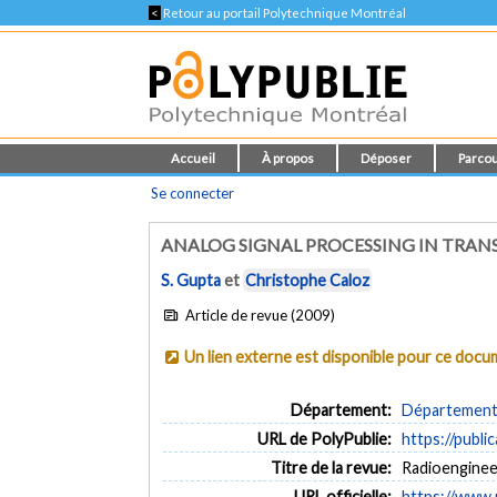
<
Retour au portail Polytechnique Montréal
Accueil
À propos
Déposer
Parcou
Se connecter
ANALOG SIGNAL PROCESSING IN TRAN
S. Gupta
et
Christophe Caloz
Article de revue (2009)
Un lien externe est disponible pour ce doc
Département:
Département 
URL de PolyPublie:
https://publi
Titre de la revue:
Radioengineer
URL officielle:
https://www.r