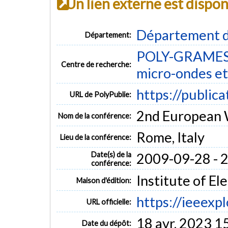
Un lien externe est dispo
Département d
Département:
POLY-GRAMES -
Centre de recherche:
micro-ondes et
https://public
URL de PolyPublie:
2nd European 
Nom de la conférence:
Rome, Italy
Lieu de la conférence:
Date(s) de la
2009-09-28 - 
conférence:
Institute of El
Maison d'édition:
https://ieeex
URL officielle:
18 avr. 2023 1
Date du dépôt: