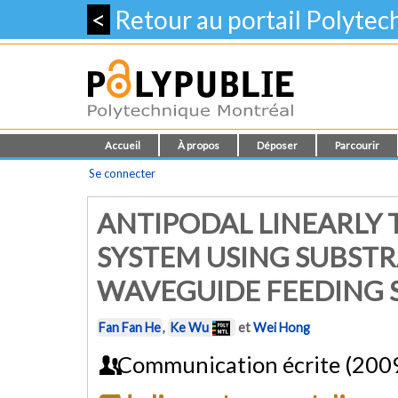
<
Retour au portail Polyte
Accueil
À propos
Déposer
Parcourir
Se connecter
ANTIPODAL LINEARLY
SYSTEM USING SUBSTR
WAVEGUIDE FEEDING 
Fan Fan He
,
Ke Wu
et
Wei Hong
Communication écrite (200