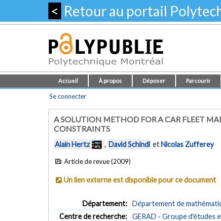
<
Retour au portail Polyte
Accueil
À propos
Déposer
Parcourir
Se connecter
A SOLUTION METHOD FOR A CAR FLEET 
CONSTRAINTS
Alain Hertz
,
David Schindl
et
Nicolas Zufferey
Article de revue (2009)
Un lien externe est disponible pour ce document
Département:
Département de mathématiqu
Centre de recherche:
GERAD - Groupe d'études et