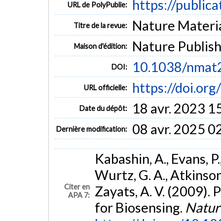
https://public
URL de PolyPublie:
Nature Material
Titre de la revue:
Nature Publis
Maison d'édition:
10.1038/nmat
DOI:
https://doi.o
URL officielle:
18 avr. 2023 1
Date du dépôt:
08 avr. 2025 0
Dernière modification:
Kabashin, A., Evans, P.
Wurtz, G. A., Atkinson, 
Citer en
Zayats, A. V. (2009)
APA 7:
for Biosensing.
Natur