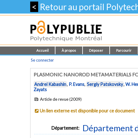
<
Retour au portail Polyte
Accueil
À propos
Déposer
Parcourir
Se connecter
PLASMONIC NANOROD METAMATERIALS FO
Andrei Kabashin
,
P. Evans
,
Sergiy Patskovsky
,
W. He
Zayats
Article de revue (2009)
Un lien externe est disponible pour ce document
Département d
Département: