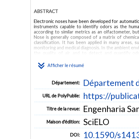
ABSTRACT
Electronic noses have been developed for automatic 
instruments capable to identify odors as the hum
according to similar metrics as an olfactometer, bu
Nose is generally composed of a matrix of chemic
classification. It has been applied in many areas, s
monitoring and medical diagnosis. In the ambient en
the quality of air and to detect and quantify od
fundamentals and main characteristics of Electronic 
Afficher le résumé
MOTS CLÉS
Département d
Electronic Nose
odors
olfactometry
physical and chemic
Département:
https://public
URL de PolyPublie:
Engenharia Sani
Titre de la revue:
SciELO
Maison d'édition:
10.1590/s14
DOI: