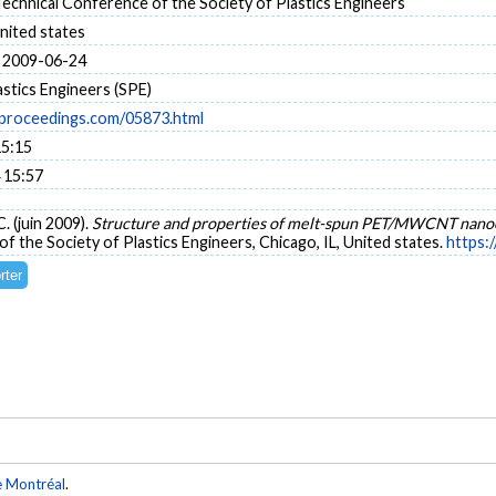
echnical Conference of the Society of Plastics Engineers
United states
 2009-06-24
astics Engineers (SPE)
proceedings.com/05873.html
15:15
 15:57
C. (juin 2009).
Structure and properties of melt-spun PET/MWCNT nano
f the Society of Plastics Engineers, Chicago, IL, United states.
https:
e Montréal
.