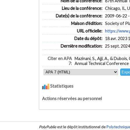
Nom de la conférence:
67th Annual T
Lieu de la conférence:
Chicago, IL, 
Date(s) de la conférence:
2009-06-22 -
Maison d'édition:
Society of Pl
URL officielle:
https://www.
Date du dépôt:
18 avr. 2023 
Dernière modification:
25 sept. 2024
Citer en APA
Mazinani, S., Ajji, A., & Dubois, 
7:
Annual Technical Conference o
Statistiques
Actions réservées au personnel
PolyPublie
est le dépôt institutionnel de
Polytechniqu