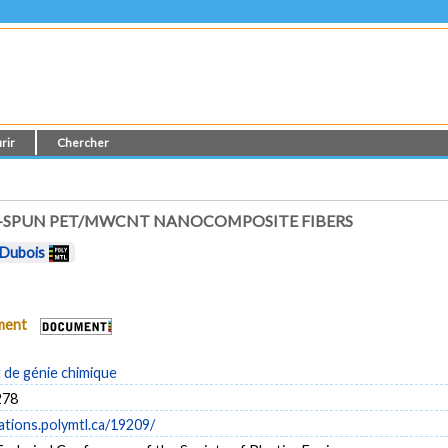
rir
Chercher
T-SPUN PET/MWCNT NANOCOMPOSITE FIBERS
 Dubois
ument
de génie chimique
278
cations.polymtl.ca/19209/