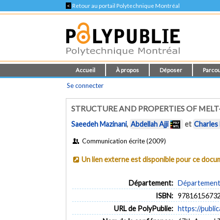
<
Retour au portail Polytechnique Montréal
Accueil
À propos
Déposer
Parcou
Se connecter
STRUCTURE AND PROPERTIES OF MEL
Saeedeh Mazinani
,
Abdellah Ajji
et
Charles
Communication écrite (2009)
Un lien externe est disponible pour ce doc
Département:
Département 
ISBN:
9781615673
URL de PolyPublie:
https://publi