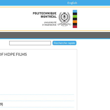
English
F HDPE FILMS
9)