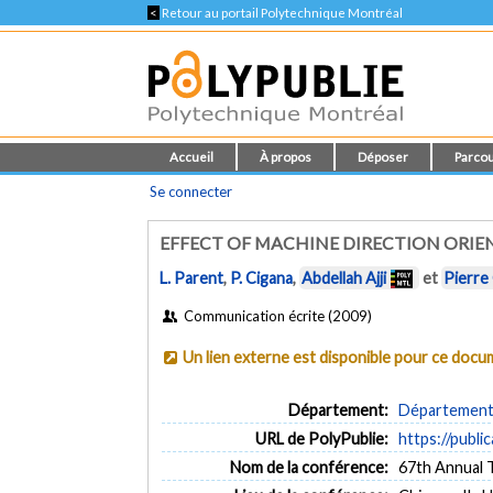
<
Retour au portail Polytechnique Montréal
Accueil
À propos
Déposer
Parcou
Se connecter
EFFECT OF MACHINE DIRECTION ORIE
L. Parent
,
P. Cigana
,
Abdellah Ajji
et
Pierre
Communication écrite (2009)
Un lien externe est disponible pour ce doc
Département:
Département 
URL de PolyPublie:
https://publi
Nom de la conférence:
67th Annual 