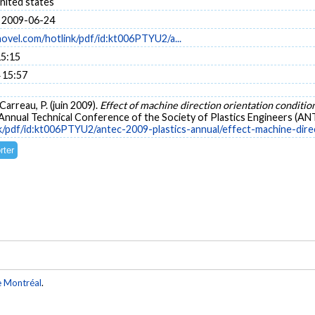
United states
 2009-06-24
novel.com/hotlink/pdf/id:kt006PTYU2/a...
15:15
 15:57
& Carreau, P. (juin 2009).
Effect of machine direction orientation conditio
Annual Technical Conference of the Society of Plastics Engineers (ANT
nk/pdf/id:kt006PTYU2/antec-2009-plastics-annual/effect-machine-dire
e Montréal
.