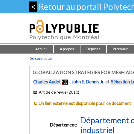
<
Retour au portail Polyte
Accueil
À propos
Déposer
Parcourir
Se connecter
GLOBALIZATION STRATEGIES FOR MESH AD
Charles Audet
,
John E. Dennis Jr.
et
Sébastien L
Article de revue (2010)
Un lien externe est disponible pour ce document
Département d
Département:
industriel