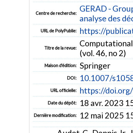
GERAD - Group
Centre de recherche:
analyse des dé
https://public
URL de PolyPublie:
Computational 
Titre de la revue:
(vol. 46, no 2)
Springer
Maison d'édition:
10.1007/s105
DOI:
https://doi.o
URL officielle:
18 avr. 2023 1
Date du dépôt:
12 mai 2025 1
Dernière modification:
Audet, C., Dennis Jr., J