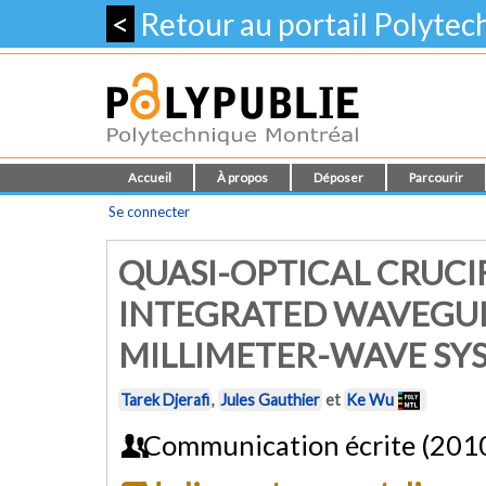
<
Retour au portail Polyte
Accueil
À propos
Déposer
Parcourir
Se connecter
QUASI-OPTICAL CRUC
INTEGRATED WAVEGUI
MILLIMETER-WAVE SY
Tarek Djerafi
,
Jules Gauthier
et
Ke Wu
Communication écrite (201