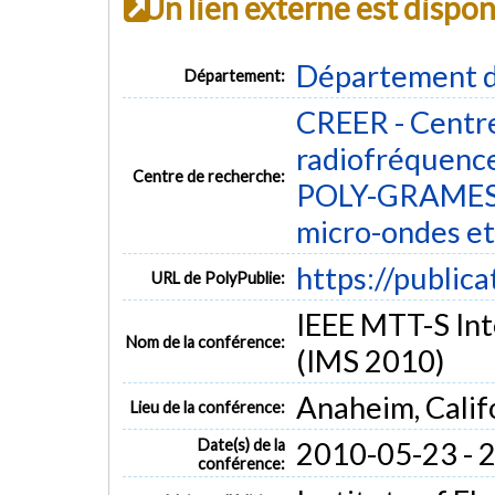
Un lien externe est dispo
Département d
Département:
CREER - Centre
radiofréquenc
Centre de recherche:
POLY-GRAMES -
micro-ondes et
https://public
URL de PolyPublie:
IEEE MTT-S In
Nom de la conférence:
(IMS 2010)
Anaheim, Calif
Lieu de la conférence:
Date(s) de la
2010-05-23 - 
conférence: