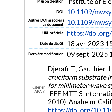
Institute of El
Maison d'édition:
10.1109/mwsy
DOI:
Autres DOI associés à
10.1109/mwsy
ce document:
https://doi.o
URL officielle:
18 avr. 2023 1
Date du dépôt:
09 sept. 2025 
Dernière modification:
Djerafi, T., Gauthier, 
cruciform substrate 
for millimeter-wave 
Citer en
APA 7:
IEEE MTT-S Internat
2010), Anaheim, Calif
https://doi.org/10