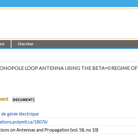
rir
Chercher
MONOPOLE LOOP ANTENNA USING THE BETA=0 REGIME OF
ument
de génie électrique
cations.polymtl.ca/18076/
ions on Antennas and Propagation (vol. 58, no 10)