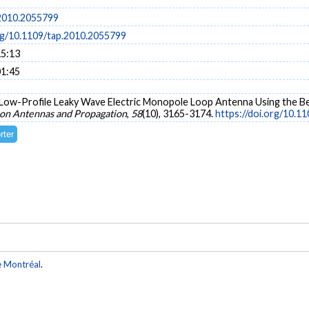
2010.2055799
org/10.1109/tap.2010.2055799
15:13
01:45
0). Low-Profile Leaky Wave Electric Monopole Loop Antenna Using the 
 on Antennas and Propagation
,
58
(10), 3165-3174.
https://doi.org/10.1
e Montréal
.