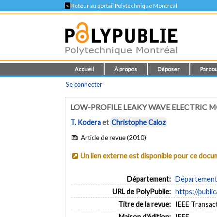
<
Retour au portail Polytechnique Montréal
Accueil
À propos
Déposer
Parcou
Se connecter
LOW-PROFILE LEAKY WAVE ELECTRIC 
T. Kodera
et
Christophe Caloz
Article de revue (2010)
Un lien externe est disponible pour ce doc
Département:
Département 
URL de PolyPublie:
https://publi
Titre de la revue:
IEEE Transact
Maison d'édition:
IEEE