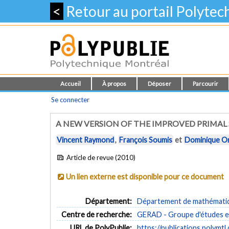
<
Retour au portail Polyte
Accueil
À propos
Déposer
Parcourir
Se connecter
A NEW VERSION OF THE IMPROVED PRIMAL
Vincent Raymond
,
François Soumis
et
Dominique O
Article de revue (2010)
Un lien externe est disponible pour ce document
Département:
Département de mathématiqu
Centre de recherche:
GERAD - Groupe d'études et
URL de PolyPublie:
https://publications.polymtl