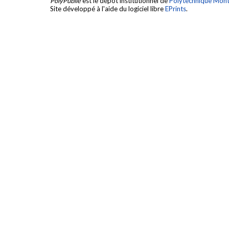
PolyPublie
est le dépôt institutionnel de
Polytechnique Mont
Site développé à l'aide du logiciel libre
EPrints
.