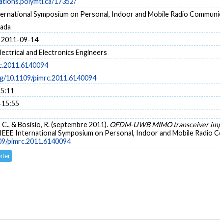
cations.polymtl.ca/17352/
ternational Symposium on Personal, Indoor and Mobile Radio Commun
nada
 2011-09-14
Electrical and Electronics Engineers
c.2011.6140094
org/10.1109/pimrc.2011.6140094
15:11
 15:55
n, C., & Bosisio, R. (septembre 2011).
OFDM-UWB MIMO transceiver implem
 IEEE International Symposium on Personal, Indoor and Mobile Radio
109/pimrc.2011.6140094