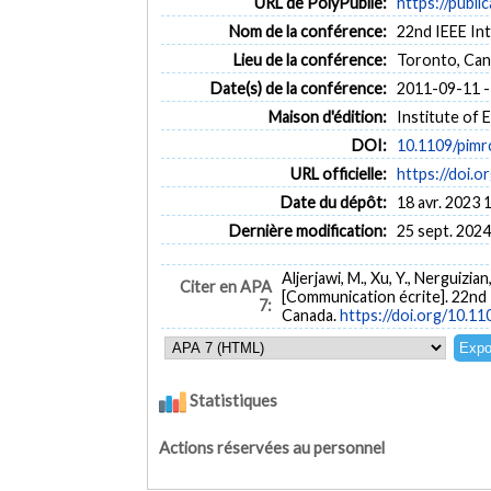
URL de PolyPublie:
https://publi
Nom de la conférence:
22nd IEEE In
Lieu de la conférence:
Toronto, Ca
Date(s) de la conférence:
2011-09-11 -
Maison d'édition:
Institute of 
DOI:
10.1109/pimr
URL officielle:
https://doi.
Date du dépôt:
18 avr. 2023 
Dernière modification:
25 sept. 2024
Aljerjawi, M., Xu, Y., Nerguizia
Citer en APA
[Communication écrite]. 22nd
7:
Canada.
https://doi.org/10.1
Statistiques
Actions réservées au personnel