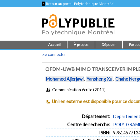
<
Retour au portail Polytechnique Montréal
Accueil
À propos
Déposer
Parcou
Se connecter
OFDM-UWB MIMO TRANSCEIVER IMPLE
Mohamed Aljerjawi
,
Yansheng Xu
,
Chahe Nergu
Communication écrite (2011)
Un lien externe est disponible pour ce doc
Département:
Département 
Centre de recherche:
POLY-GRAMES 
ISBN:
9781457713