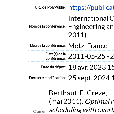
https://public
URL de PolyPublie:
International 
Engineering a
Nom de la conférence:
2011)
Metz, France
Lieu de la conférence:
Date(s) de la
2011-05-25 - 
conférence:
18 avr. 2023 1
Date du dépôt:
25 sept. 2024 
Dernière modification:
Berthaut, F., Greze, L., 
(mai 2011).
Optimal r
scheduling with over
Citer en