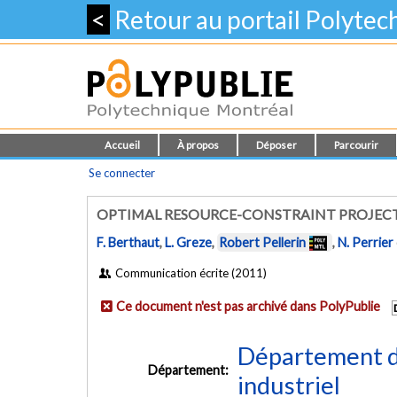
<
Retour au portail Polyte
Accueil
À propos
Déposer
Parcourir
Se connecter
OPTIMAL RESOURCE-CONSTRAINT PROJEC
F. Berthaut
,
L. Greze
,
Robert Pellerin
,
N. Perrier
Communication écrite (2011)
Ce document n'est pas archivé dans PolyPublie
Département d
Département:
industriel