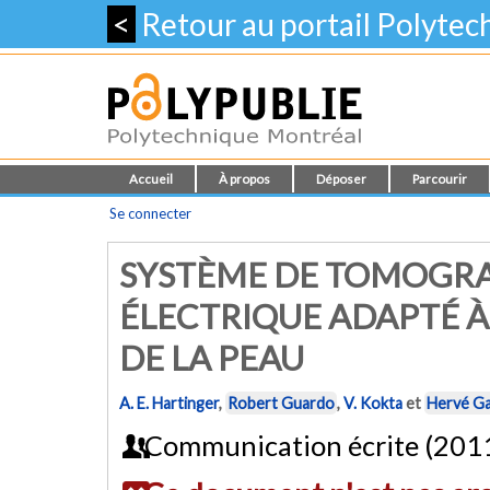
<
Retour au portail Polyte
Accueil
À propos
Déposer
Parcourir
Se connecter
SYSTÈME DE TOMOGRA
ÉLECTRIQUE ADAPTÉ À
DE LA PEAU
A. E. Hartinger
,
Robert Guardo
,
V. Kokta
et
Hervé G
Communication écrite (201