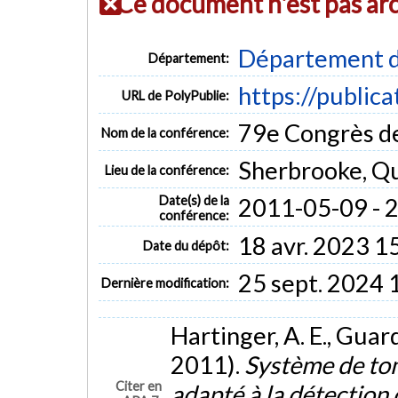
Ce document n'est pas ar
Département d
Département:
https://public
URL de PolyPublie:
79e Congrès de
Nom de la conférence:
Sherbrooke, Q
Lieu de la conférence:
Date(s) de la
2011-05-09 - 
conférence:
18 avr. 2023 1
Date du dépôt:
25 sept. 2024 
Dernière modification:
Hartinger, A. E., Guard
2011).
Système de to
Citer en
adapté à la détection 