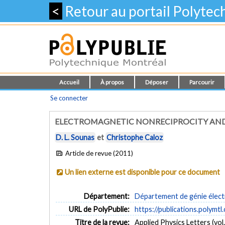
<
Retour au portail Polyte
Accueil
À propos
Déposer
Parcourir
Se connecter
ELECTROMAGNETIC NONRECIPROCITY AN
D. L. Sounas
et
Christophe Caloz
Article de revue (2011)
Un lien externe est disponible pour ce document
Département:
Département de génie élect
URL de PolyPublie:
https://publications.polymtl
Titre de la revue:
Applied Physics Letters (vol.