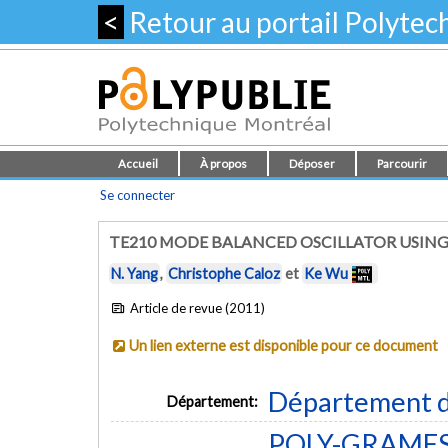
<
Retour au portail Polyte
Accueil
À propos
Déposer
Parcourir
Se connecter
TE210 MODE BALANCED OSCILLATOR USIN
N. Yang
,
Christophe Caloz
et
Ke Wu
Article de revue (2011)
Un lien externe est disponible pour ce document
Département d
Département:
POLY-GRAMES -