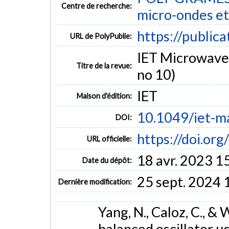
Centre de recherche:
micro-ondes et
https://public
URL de PolyPublie:
IET Microwaves
Titre de la revue:
no 10)
IET
Maison d'édition:
10.1049/iet-m
DOI:
https://doi.or
URL officielle:
18 avr. 2023 1
Date du dépôt:
25 sept. 2024 
Dernière modification:
Yang, N., Caloz, C., 
balanced oscillator u