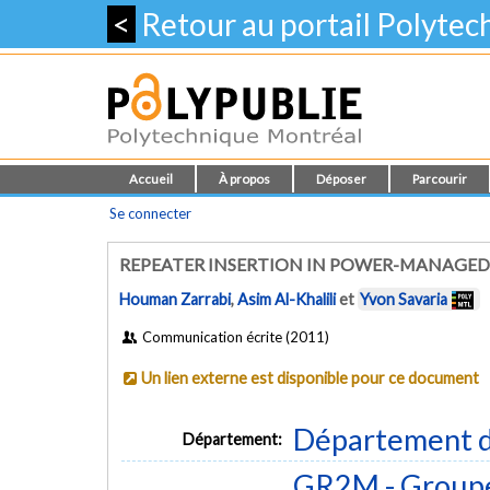
<
Retour au portail Polyte
Accueil
À propos
Déposer
Parcourir
Se connecter
REPEATER INSERTION IN POWER-MANAGED 
Houman Zarrabi
,
Asim Al-Khalili
et
Yvon Savaria
Communication écrite (2011)
Un lien externe est disponible pour ce document
Département d
Département:
GR2M - Groupe