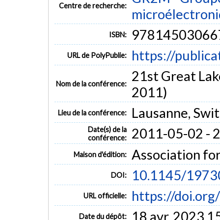
Centre de recherche:
microélectron
97814503066
ISBN:
https://public
URL de PolyPublie:
21st Great La
Nom de la conférence:
2011)
Lausanne, Swit
Lieu de la conférence:
Date(s) de la
2011-05-02 - 
conférence:
Association f
Maison d'édition:
10.1145/1973
DOI:
https://doi.o
URL officielle:
18 avr. 2023 1
Date du dépôt: