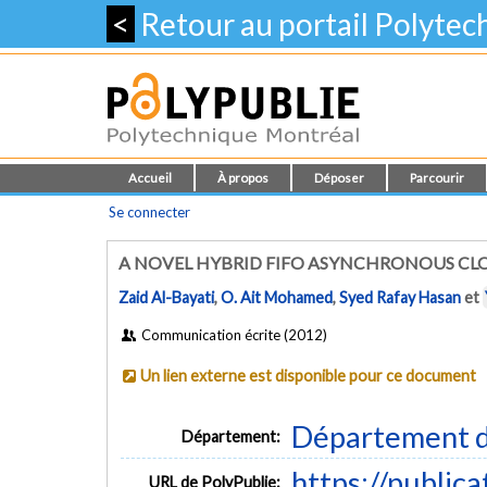
<
Retour au portail Polyte
Accueil
À propos
Déposer
Parcourir
Se connecter
A NOVEL HYBRID FIFO ASYNCHRONOUS CL
Zaid Al-Bayati
,
O. Ait Mohamed
,
Syed Rafay Hasan
et
Communication écrite (2012)
Un lien externe est disponible pour ce document
Département d
Département:
https://public
URL de PolyPublie: