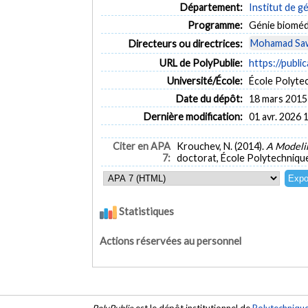
Département:
Institut de g
Programme:
Génie bioméd
Mohamad Sa
Directeurs ou directrices:
URL de PolyPublie:
https://publi
Université/École:
École Polyte
Date du dépôt:
18 mars 2015
Dernière modification:
01 avr. 2026 
Citer en APA
Krouchev, N. (2014).
A Modelin
7:
doctorat, École Polytechnique
Statistiques
Actions réservées au personnel