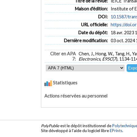
Titre de la revue:
IEICE Transac
Maison d'édition:
Institute of 
DOI:
10.1587/tran
URL officielle:
https://doi.o
Date du dépôt:
18 avr. 2023 
Dernière modification:
03 oct. 2024 
Citer en APA
Chen, J., Hong, W., Tang, H., Y
7:
Electronics
,
E95C
(7), 1134-11
Statistiques
Actions réservées au personnel
PolyPublie
est le dépôt institutionnel de
Polytechniqu
Site développé à l'aide du logiciel libre
EPrints
.