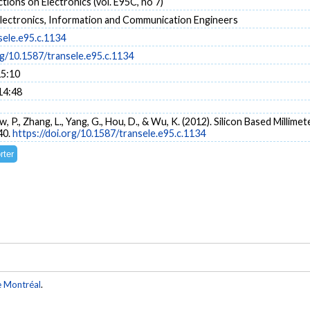
tions on Electronics (vol. E95C, no 7)
Electronics, Information and Communication Engineers
sele.e95.c.1134
rg/10.1587/transele.e95.c.1134
15:10
14:48
aw, P., Zhang, L., Yang, G., Hou, D., & Wu, K. (2012). Silicon Based Millim
40.
https://doi.org/10.1587/transele.e95.c.1134
e Montréal
.