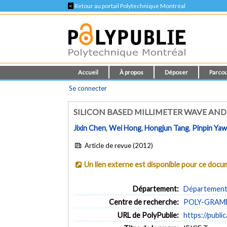
<
Retour au portail Polytechnique Montréal
Accueil
À propos
Déposer
Parcou
Se connecter
SILICON BASED MILLIMETER WAVE AND
Jixin Chen
,
Wei Hong
,
Hongjun Tang
,
Pinpin Ya
Article de revue (2012)
Un lien externe est disponible pour ce doc
Département:
Département 
Centre de recherche:
POLY-GRAMES 
URL de PolyPublie:
https://publi