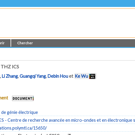
rir
Chercher
 THZ ICS
w
,
Li Zhang
,
Guangqi Yang
,
Debin Hou
et
Ke Wu
ument
de génie électrique
- Centre de recherche avancée en micro-ondes et en électronique s
cations.polymtl.ca/15650/