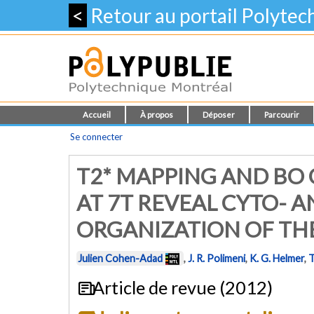
<
Retour au portail Polyte
Accueil
À propos
Déposer
Parcourir
Se connecter
T2* MAPPING AND BO
AT 7T REVEAL CYTO-
ORGANIZATION OF TH
Julien Cohen-Adad
,
J. R. Polimeni
,
K. G. Helmer
,
T
Article de revue (2012)