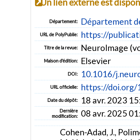
Un lien externe est dispo
Département de
Département:
https://publica
URL de PolyPublie:
NeuroImage (vol
Titre de la revue:
Elsevier
Maison d'édition:
10.1016/j.neur
DOI:
https://doi.or
URL officielle:
18 avr. 2023 15
Date du dépôt:
Dernière
08 avr. 2025 01
modification:
Cohen-Adad, J., Polimen