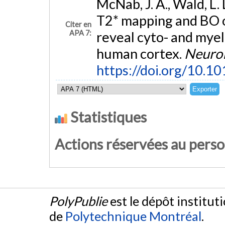
McNab, J. A., Wald, L. 
T2* mapping and BO 
Citer en
APA 7:
reveal cyto- and myel
human cortex.
Neuro
https://doi.org/10.1
Statistiques
Actions réservées au pers
PolyPublie
est le dépôt institut
de
Polytechnique Montréal
.