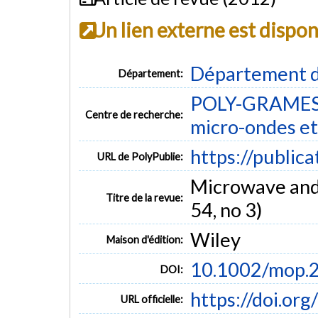
Un lien externe est dispo
Département d
Département:
POLY-GRAMES -
Centre de recherche:
micro-ondes et
https://public
URL de PolyPublie:
Microwave and 
Titre de la revue:
54, no 3)
Wiley
Maison d'édition:
10.1002/mop.
DOI:
https://doi.o
URL officielle: