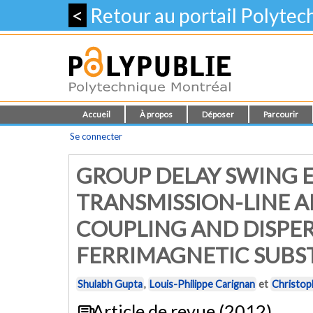
<
Retour au portail Polyte
Accueil
À propos
Déposer
Parcourir
Se connecter
GROUP DELAY SWING 
TRANSMISSION-LINE A
COUPLING AND DISPE
FERRIMAGNETIC SUBS
Shulabh Gupta
,
Louis-Philippe Carignan
et
Christop
Article de revue (2012)