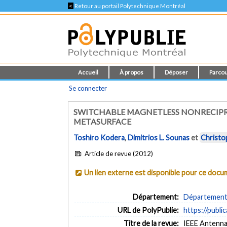
<
Retour au portail Polytechnique Montréal
Accueil
À propos
Déposer
Parcou
Se connecter
SWITCHABLE MAGNETLESS NONRECIPR
METASURFACE
Toshiro Kodera
,
Dimitrios L. Sounas
et
Christo
Article de revue (2012)
Un lien externe est disponible pour ce doc
Département:
Département 
URL de PolyPublie:
https://publi
Titre de la revue:
IEEE Antennas