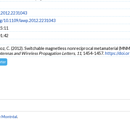
.2012.2231043
org/10.1109/lawp.2012.2231043
15:11
01:42
aloz, C. (2012). Switchable magnetless nonreciprocal metamaterial (MNM)
tennas and Wireless Propagation Letters
,
11
, 1454-1457.
https://doi.
e Montréal
.