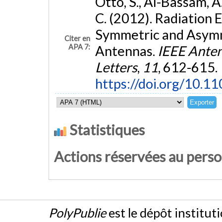
Otto, S., Al-Bassam, A.
C. (2012). Radiation E
Symmetric and Asymm
Citer en
APA 7:
Antennas.
IEEE Anten
Letters
,
11
, 612-615.
https://doi.org/10.
Statistiques
Actions réservées au pers
PolyPublie
est le dépôt institut