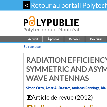
<
Retour au portail Polyte
Accueil
À propos
Déposer
Parcourir
Se connecter
RADIATION EFFICIENC
SYMMETRIC AND ASYM
WAVE ANTENNAS
Simon Otto
,
Amar Al-Bassam
,
Andreas Rennings
,
Kla
Article de revue (2012)