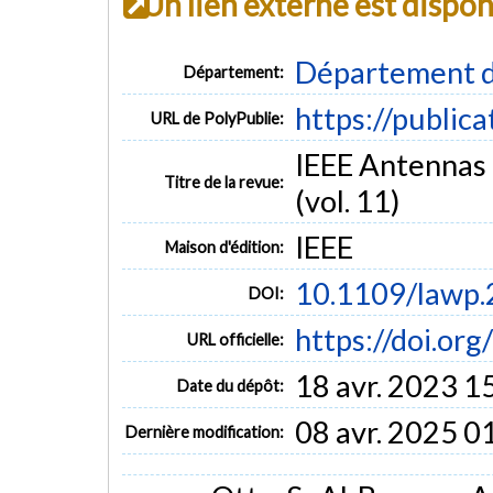
Un lien externe est dispo
Département d
Département:
https://public
URL de PolyPublie:
IEEE Antennas 
Titre de la revue:
(vol. 11)
IEEE
Maison d'édition:
10.1109/lawp
DOI:
https://doi.o
URL officielle:
18 avr. 2023 1
Date du dépôt:
08 avr. 2025 0
Dernière modification: