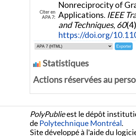
Nonreciprocity of G
Citer en
Applications.
IEEE Tr
APA 7:
and Techniques
,
60
(4
https://doi.org/10.
Statistiques
Actions réservées au pers
PolyPublie
est le dépôt institut
de
Polytechnique Montréal
.
Site développé à l'aide du logicie