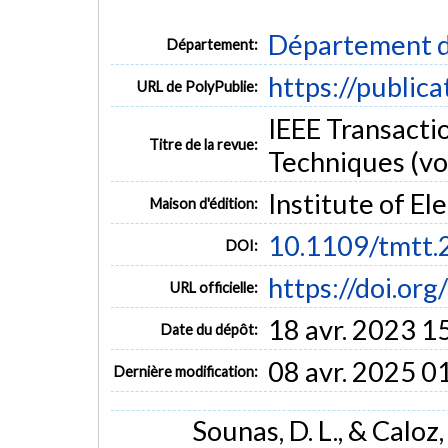
Département d
Département:
https://public
URL de PolyPublie:
IEEE Transacti
Titre de la revue:
Techniques (vol
Institute of El
Maison d'édition:
10.1109/tmtt
DOI:
https://doi.o
URL officielle:
18 avr. 2023 1
Date du dépôt:
08 avr. 2025 0
Dernière modification:
Sounas, D. L., & Caloz