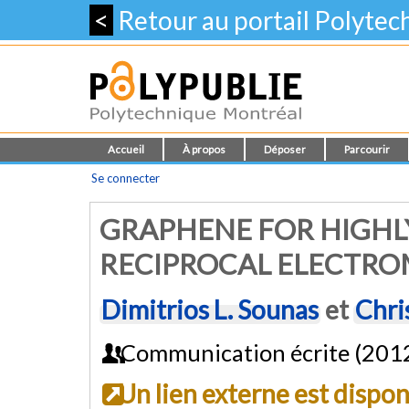
<
Retour au portail Polyte
Accueil
À propos
Déposer
Parcourir
Se connecter
GRAPHENE FOR HIGHL
RECIPROCAL ELECTRO
Dimitrios L. Sounas
et
Chri
Communication écrite (201
Un lien externe est dispo