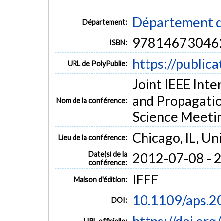
Département d
Département:
97814673046
ISBN:
https://public
URL de PolyPublie:
Joint IEEE Int
and Propagati
Nom de la conférence:
Science Meeti
Chicago, IL, Un
Lieu de la conférence:
Date(s) de la
2012-07-08 - 
conférence:
IEEE
Maison d'édition:
10.1109/aps.
DOI:
https://doi.o
URL officielle: