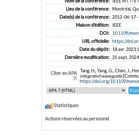
Nom de la conférence:
IEEE MTT-S I
Lieu de la conférence:
Montréal, Qu
Date(s) de la conférence:
2012-06-17 -
Maison d'édition:
IEEE
DOI:
10.1109/mws
URL officielle:
https://doi.
Date du dépôt:
18 avr. 2023 
Dernière modification:
25 sept. 2024
Tang, H., Yang, G., Chen, J., Ho
Citer en APA
integrated waveguide
[Commun
7:
https://doi.org/10.1109/mws
Statistiques
Actions réservées au personnel