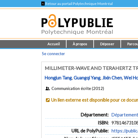
<
Retour au portail Polytechnique Montréal
Accueil
À propos
Déposer
Parcou
Se connecter
MILLIMETER-WAVE AND TERAHERTZ TR
Hongjun Tang
,
Guangqi Yang
,
Jixin Chen
,
Wei H
Communication écrite (2012)
Un lien externe est disponible pour ce doc
Département:
Département 
ISBN:
9781467310
URL de PolyPublie:
https://publi