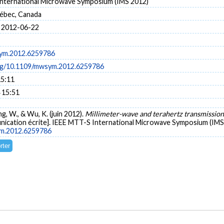
nternational Microwave Symposium (IMS 2012)
ébec, Canada
 2012-06-22
ym.2012.6259786
org/10.1109/mwsym.2012.6259786
15:11
 15:51
ng, W., & Wu, K. (juin 2012).
Millimeter-wave and terahertz transmission
ication écrite]. IEEE MTT-S International Microwave Symposium (IMS 
ym.2012.6259786