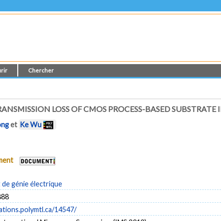
rir
Chercher
ANSMISSION LOSS OF CMOS PROCESS-BASED SUBSTRATE
ong
et
Ke Wu
ument
de génie électrique
888
cations.polymtl.ca/14547/