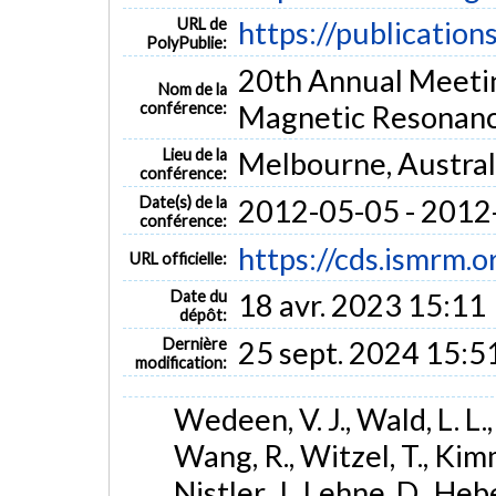
URL de
https://publication
PolyPublie:
20th Annual Meeting
Nom de la
conférence:
Magnetic Resonanc
Lieu de la
Melbourne, Austral
conférence:
Date(s) de la
2012-05-05 - 2012
conférence:
https://cds.ismrm.
URL officielle:
Date du
18 avr. 2023 15:11
dépôt:
Dernière
25 sept. 2024 15:5
modification:
Wedeen, V. J., Wald, L. L.,
Wang, R., Witzel, T., Kimml
Nistler, J., Lehne, D., Hebe