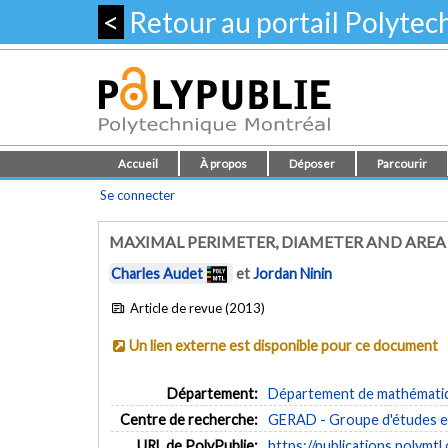
<
Retour au portail Polyte
Accueil
À propos
Déposer
Parcourir
Se connecter
MAXIMAL PERIMETER, DIAMETER AND AREA
Charles Audet
et
Jordan Ninin
Article de revue (2013)
Un lien externe est disponible pour ce document
Département:
Département de mathématiqu
Centre de recherche:
GERAD - Groupe d'études et
URL de PolyPublie:
https://publications.polymtl