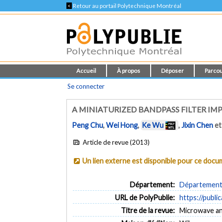
<
Retour au portail Polytechnique Montréal
Accueil
À propos
Déposer
Parcou
Se connecter
A MINIATURIZED BANDPASS FILTER I
Peng Chu
,
Wei Hong
,
Ke Wu
,
Jixin Chen
e
Article de revue (2013)
Un lien externe est disponible pour ce doc
Département:
Département 
URL de PolyPublie:
https://publi
Titre de la revue:
Microwave and