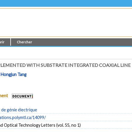
rir
Chercher
MPLEMENTED WITH SUBSTRATE INTEGRATED COAXIAL LINE
t
Hongjun Tang
ument
de génie électrique
cations.polymtl.ca/14099/
 Optical Technology Letters (vol. 55, no 1)