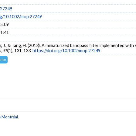
.27249
org/10.1002/mop.27249
15:09
01:41
, J., & Tang, H. (2013). A miniaturized bandpass filter implemented with 
s
,
55
(1), 131-133.
https://doi.org/10.1002/mop.27249
e Montréal
.